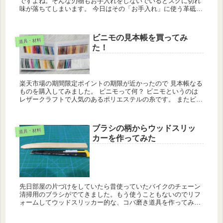
ですよね。そんな刃物もお手入れをしないでいるとスグに切れ
味が落ちてしまいます。 今日はその「お手入れ」に使う革砥の
作り方の紹介です。 革砥 革砥というのは牛革に研磨剤を塗り
込んだもので...
ビニモの見本帳を買ってみ
道具・材料
た！
楽天市場の期間限定ポイントの期限が近かったので 見本帳なる
ものを購入してみました。 ビニモって何？ ビニモというのは
レザークラフトで人気のあるポリエステルの糸です。 またビニ
モMBTというボンド加工糸があり、こちらのほうが人気が高い
ですね。...
ブラシの柄からウッドスリッ
道具・材料
カーを作ってみた
先日部屋の片づけをしていたら昔使っていたバイクのチェーン
清掃用のブラシがでてきました。もう使うこともないのでリフ
ォームしてウッドスリッカー的な、コバ磨き道具を作ってみる
ことにっ(∩´∀｀)∩ ウッドスリッカー コバ磨きに使う道具で↓の
ような...