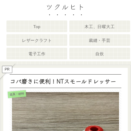
ツクルヒト
Top
木工、日曜大工
レザークラフト
裁縫・手芸
電子工作
自炊
PR
コバ磨きに便利！NTスモールドレッサー
道具・材料