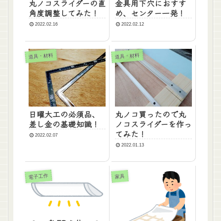
丸ノコスライダーの直
金具用下穴におすす
角度調整してみた！
め、センター一発！
2022.02.16
2022.02.12
道具・材料
道具・材料
日曜大工の必須品、
丸ノコ買ったので丸
差し金の基礎知識！
ノコスライダーを作っ
てみた！
2022.02.07
2022.01.13
電子工作
家具