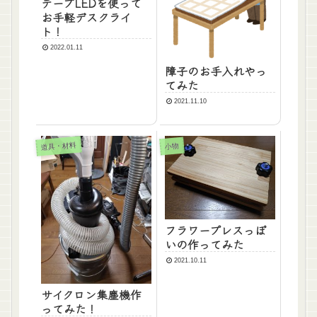
テープLEDを使って
お手軽デスクライ
ト！
2022.01.11
障子のお手入れやっ
てみた
2021.11.10
道具・材料
小物
フラワープレスっぽ
いの作ってみた
2021.10.11
サイクロン集塵機作
ってみた！