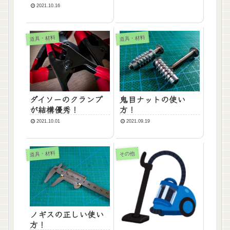
2021.10.16
道具・材料
道具・材料
ダイソーのクランプ
鬼目ナットの使い
が結構優秀！
方！
2021.10.01
2021.09.19
道具・材料
その他
ノギスの正しい使い
方！